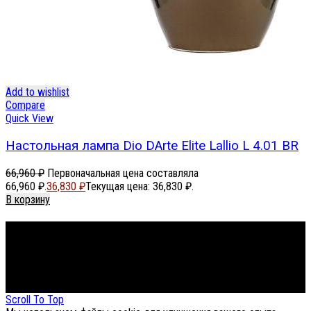
Add to wishlist
Compare
Quick View
Настольная лампа Dio DArte Elite Lallio L 4.01 BR
66,960
₽
Первоначальная цена составляла
66,960 ₽.
36,830
₽
Текущая цена: 36,830 ₽.
В корзину
Footer Menu
About The Store
© СФЕРОН 2005-2025
Scroll To Top