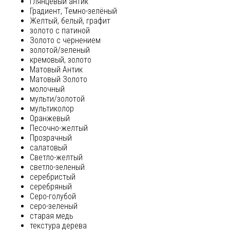
глянцевый антик
Градиент, Темно-зелёный
Желтый, белый, графит
золото с патиной
Золото с чернением
золотой/зеленый
кремовый, золото
Матовый Антик
Матовый Золото
молочный
мульти/золотой
мультиколор
Оранжевый
Песочно-желтый
Прозрачный
салатовый
Светло-желтый
светло-зеленый
серебристый
серебряный
Серо-голубой
серо-зеленый
старая медь
текстура дерева