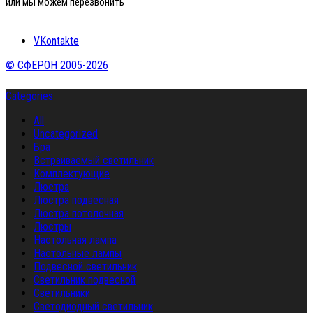
или мы можем перезвонить
VKontakte
© СФЕРОН 2005-2026
Categories
All
Uncategorized
Бра
Встраиваемый светильник
Комплектующие
Люстра
Люстра подвесная
Люстра потолочная
Люстры
Настольная лампа
Настольные лампы
Подвесной светильник
Светильник подвесной
Светильники
Светодиодный светильник