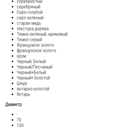
серебристый
серебряный
Серо-голубой
серо-зеленый
старая медь
текстура дерева
Темно-зелёный, кремовый
Тёмно-серый
Французкое золото
французское золото
хром
Черный, Белый
Черный/Песчаный
Черный+Белый
Черный+Золотой
Шнур
янтарно-золотой
Янтарь
Диаметр
-
70
100