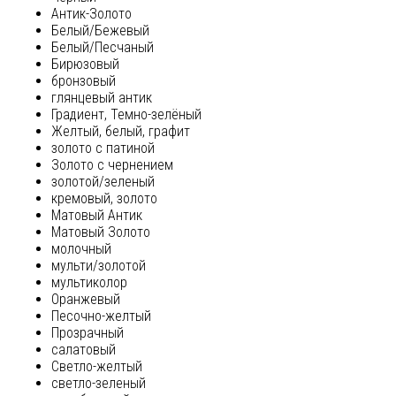
Антик-Золото
Белый/Бежевый
Белый/Песчаный
Бирюзовый
бронзовый
глянцевый антик
Градиент, Темно-зелёный
Желтый, белый, графит
золото с патиной
Золото с чернением
золотой/зеленый
кремовый, золото
Матовый Антик
Матовый Золото
молочный
мульти/золотой
мультиколор
Оранжевый
Песочно-желтый
Прозрачный
салатовый
Светло-желтый
светло-зеленый