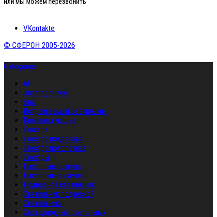
или мы можем перезвонить
VKontakte
© СФЕРОН 2005-2026
Categories
All
Uncategorized
Бра
Встраиваемый светильник
Комплектующие
Люстра
Люстра подвесная
Люстра потолочная
Люстры
Настольная лампа
Настольные лампы
Подвесной светильник
Светильник подвесной
Светильники
Светодиодный светильник