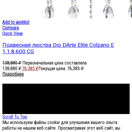
Add to wishlist
Compare
Quick View
Подвесная люстра Dio DArte Elite Colzano E
1.1.8.600 CG
138,880
₽
Первоначальная цена составляла
138,880 ₽.
76,385
₽
Текущая цена: 76,385 ₽.
Подробнее
Footer Menu
About The Store
© СФЕРОН 2005-2025
Scroll To Top
Мы используем файлы cookie для улучшения вашего опыта
работы на нашем веб-сайте. Просматривая этот веб-сайт, вы