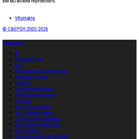
или мы можем перезвонить
VKontakte
© СФЕРОН 2005-2026
Categories
All
Uncategorized
Бра
Встраиваемый светильник
Комплектующие
Люстра
Люстра подвесная
Люстра потолочная
Люстры
Настольная лампа
Настольные лампы
Подвесной светильник
Светильник подвесной
Светильники
Светодиодный светильник