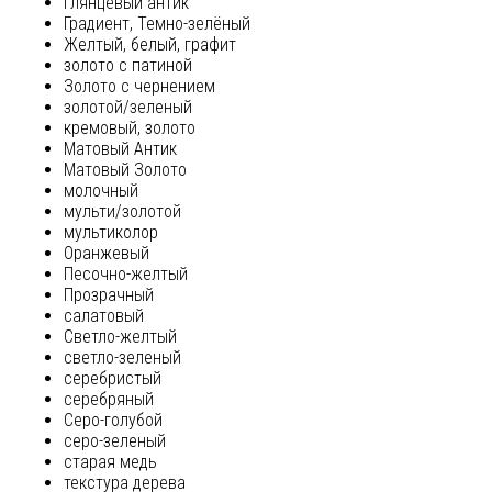
глянцевый антик
Градиент, Темно-зелёный
Желтый, белый, графит
золото с патиной
Золото с чернением
золотой/зеленый
кремовый, золото
Матовый Антик
Матовый Золото
молочный
мульти/золотой
мультиколор
Оранжевый
Песочно-желтый
Прозрачный
салатовый
Светло-желтый
светло-зеленый
серебристый
серебряный
Серо-голубой
серо-зеленый
старая медь
текстура дерева