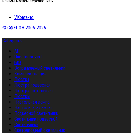
или мы можем перезвонить
VKontakte
© СФЕРОН 2005-2026
Categories
All
Uncategorized
Бра
Встраиваемый светильник
Комплектующие
Люстра
Люстра подвесная
Люстра потолочная
Люстры
Настольная лампа
Настольные лампы
Подвесной светильник
Светильник подвесной
Светильники
Светодиодный светильник