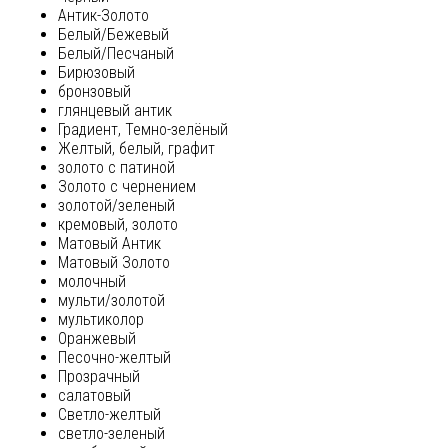
Антик-Золото
Белый/Бежевый
Белый/Песчаный
Бирюзовый
бронзовый
глянцевый антик
Градиент, Темно-зелёный
Желтый, белый, графит
золото с патиной
Золото с чернением
золотой/зеленый
кремовый, золото
Матовый Антик
Матовый Золото
молочный
мульти/золотой
мультиколор
Оранжевый
Песочно-желтый
Прозрачный
салатовый
Светло-желтый
светло-зеленый