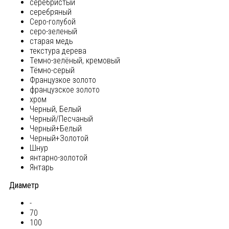
серебристый
серебряный
Серо-голубой
серо-зеленый
старая медь
текстура дерева
Темно-зелёный, кремовый
Тёмно-серый
Французкое золото
французское золото
хром
Черный, Белый
Черный/Песчаный
Черный+Белый
Черный+Золотой
Шнур
янтарно-золотой
Янтарь
Диаметр
-
70
100