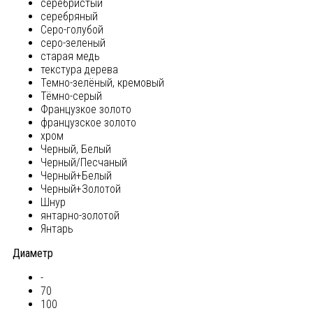
серебристый
серебряный
Серо-голубой
серо-зеленый
старая медь
текстура дерева
Темно-зелёный, кремовый
Тёмно-серый
Французкое золото
французское золото
хром
Черный, Белый
Черный/Песчаный
Черный+Белый
Черный+Золотой
Шнур
янтарно-золотой
Янтарь
Диаметр
-
70
100