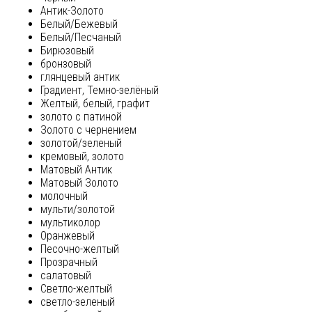
Антик-Золото
Белый/Бежевый
Белый/Песчаный
Бирюзовый
бронзовый
глянцевый антик
Градиент, Темно-зелёный
Желтый, белый, графит
золото с патиной
Золото с чернением
золотой/зеленый
кремовый, золото
Матовый Антик
Матовый Золото
молочный
мульти/золотой
мультиколор
Оранжевый
Песочно-желтый
Прозрачный
салатовый
Светло-желтый
светло-зеленый