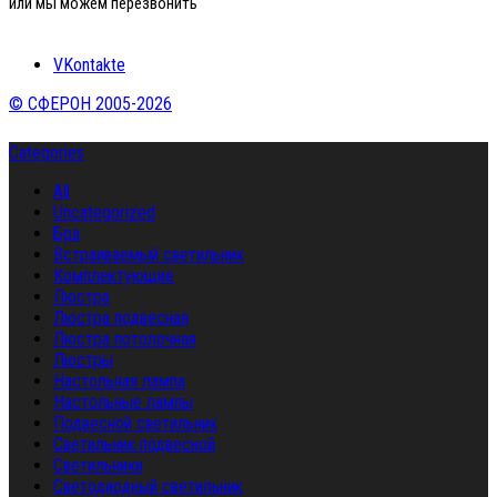
или мы можем перезвонить
VKontakte
© СФЕРОН 2005-2026
Categories
All
Uncategorized
Бра
Встраиваемый светильник
Комплектующие
Люстра
Люстра подвесная
Люстра потолочная
Люстры
Настольная лампа
Настольные лампы
Подвесной светильник
Светильник подвесной
Светильники
Светодиодный светильник