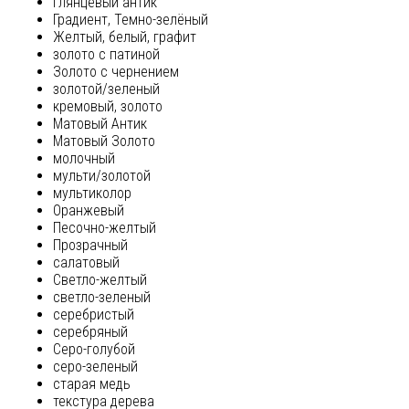
глянцевый антик
Градиент, Темно-зелёный
Желтый, белый, графит
золото с патиной
Золото с чернением
золотой/зеленый
кремовый, золото
Матовый Антик
Матовый Золото
молочный
мульти/золотой
мультиколор
Оранжевый
Песочно-желтый
Прозрачный
салатовый
Светло-желтый
светло-зеленый
серебристый
серебряный
Серо-голубой
серо-зеленый
старая медь
текстура дерева