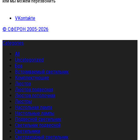
или мы можем перезвонить
VKontakte
© СФЕРОН 2005-2026
Categories
All
Uncategorized
Бра
Встраиваемый светильник
Комплектующие
Люстра
Люстра подвесная
Люстра потолочная
Люстры
Настольная лампа
Настольные лампы
Подвесной светильник
Светильник подвесной
Светильники
Светодиодный светильник