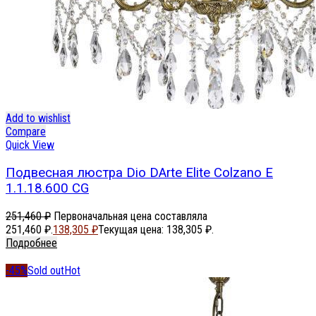
Add to wishlist
Compare
Quick View
Подвесная люстра Dio DArte Elite Colzano E
1.1.18.600 CG
251,460
₽
Первоначальная цена составляла
251,460 ₽.
138,305
₽
Текущая цена: 138,305 ₽.
Подробнее
-45%
Sold out
Hot