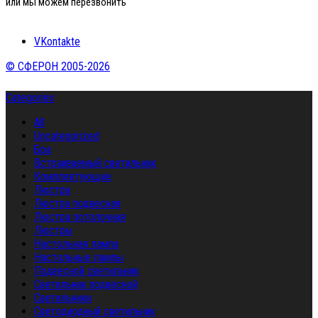
или мы можем перезвонить
VKontakte
© СФЕРОН 2005-2026
Categories
All
Uncategorized
Бра
Встраиваемый светильник
Комплектующие
Люстра
Люстра подвесная
Люстра потолочная
Люстры
Настольная лампа
Настольные лампы
Подвесной светильник
Светильник подвесной
Светильники
Светодиодный светильник