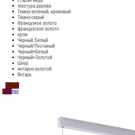
старая медь
текстура дерева
Темно-зелёный, кремовый
Тёмно-серый
Французкое золото
французское золото
хром
Черный, Белый
Черный/Песчаный
Черный+Белый
Черный+Золотой
Шнур
янтарно-золотой
Янтарь
Filter
-76%
Hot