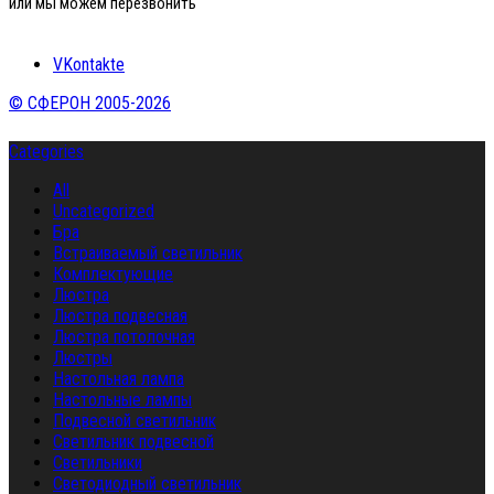
или мы можем перезвонить
VKontakte
© СФЕРОН 2005-2026
Categories
All
Uncategorized
Бра
Встраиваемый светильник
Комплектующие
Люстра
Люстра подвесная
Люстра потолочная
Люстры
Настольная лампа
Настольные лампы
Подвесной светильник
Светильник подвесной
Светильники
Светодиодный светильник