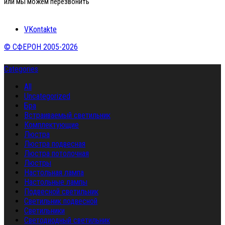
или мы можем перезвонить
VKontakte
© СФЕРОН 2005-2026
Categories
All
Uncategorized
Бра
Встраиваемый светильник
Комплектующие
Люстра
Люстра подвесная
Люстра потолочная
Люстры
Настольная лампа
Настольные лампы
Подвесной светильник
Светильник подвесной
Светильники
Светодиодный светильник