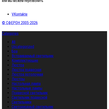
или мы можем перезвонить
VKontakte
© СФЕРОН 2005-2026
Categories
All
Uncategorized
Бра
Встраиваемый светильник
Комплектующие
Люстра
Люстра подвесная
Люстра потолочная
Люстры
Настольная лампа
Настольные лампы
Подвесной светильник
Светильник подвесной
Светильники
Светодиодный светильник