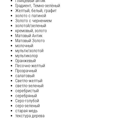
глянцевый антик
Градиент, Темно-зелёный
Желтый, белый, графит
золото с патиной
Золото с чернением
золотой/зеленый
кремовый, золото
Матовый Антик
Матовый Золото
молочный
мульти/золотой
мультиколор
Оранжевый
Песочно-желтый
Прозрачный
салатовый
Светло-желтый
светло-зеленый
серебристый
серебряный
Серо-голубой
серо-зеленый
старая медь
текстура дерева