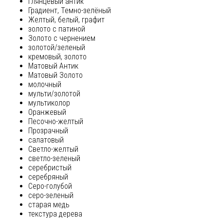
глянцевый антик
Градиент, Темно-зелёный
Желтый, белый, графит
золото с патиной
Золото с чернением
золотой/зеленый
кремовый, золото
Матовый Антик
Матовый Золото
молочный
мульти/золотой
мультиколор
Оранжевый
Песочно-желтый
Прозрачный
салатовый
Светло-желтый
светло-зеленый
серебристый
серебряный
Серо-голубой
серо-зеленый
старая медь
текстура дерева