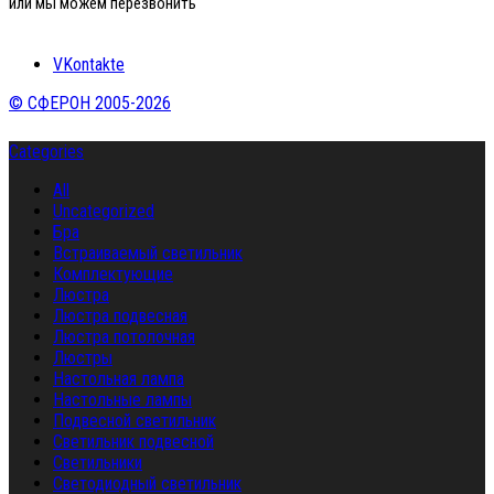
или мы можем перезвонить
VKontakte
© СФЕРОН 2005-2026
Categories
All
Uncategorized
Бра
Встраиваемый светильник
Комплектующие
Люстра
Люстра подвесная
Люстра потолочная
Люстры
Настольная лампа
Настольные лампы
Подвесной светильник
Светильник подвесной
Светильники
Светодиодный светильник