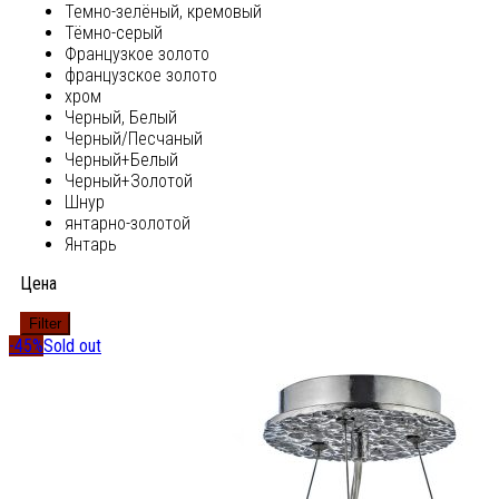
Темно-зелёный, кремовый
Тёмно-серый
Французкое золото
французское золото
хром
Черный, Белый
Черный/Песчаный
Черный+Белый
Черный+Золотой
Шнур
янтарно-золотой
Янтарь
Цена
Filter
-45%
Sold out