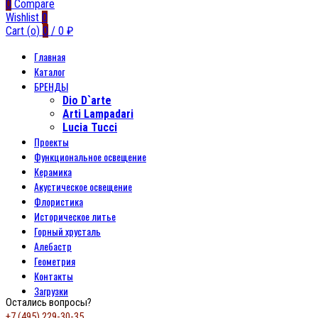
0
Compare
Wishlist
0
Cart (
o
)
0
/
0
₽
Главная
Каталог
БРЕНДЫ
Dio D`arte
Arti Lampadari
Lucia Tucci
Проекты
Функциональное освещение
Керамика
Акустическое освещение
Флористика
Историческое литье
Горный хрусталь
Алебастр
Геометрия
Контакты
Загрузки
Остались вопросы?
+7 (495) 229-30-35