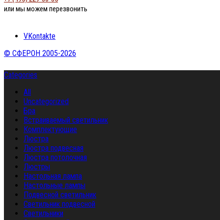
или мы можем перезвонить
VKontakte
© СФЕРОН 2005-2026
Categories
All
Uncategorized
Бра
Встраиваемый светильник
Комплектующие
Люстра
Люстра подвесная
Люстра потолочная
Люстры
Настольная лампа
Настольные лампы
Подвесной светильник
Светильник подвесной
Светильники