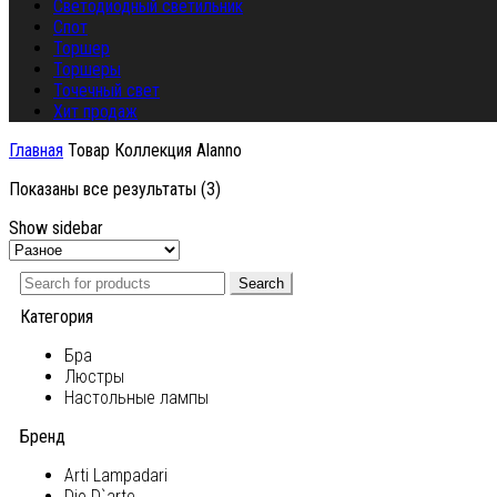
Светодиодный светильник
Спот
Торшер
Торшеры
Точечный свет
Хит продаж
Главная
Товар Коллекция
Alanno
Показаны все результаты (3)
Show sidebar
Search
Категория
Бра
Люстры
Настольные лампы
Бренд
Arti Lampadari
Dio D`arte