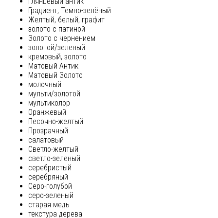
глянцевый антик
Градиент, Темно-зелёный
Желтый, белый, графит
золото с патиной
Золото с чернением
золотой/зеленый
кремовый, золото
Матовый Антик
Матовый Золото
молочный
мульти/золотой
мультиколор
Оранжевый
Песочно-желтый
Прозрачный
салатовый
Светло-желтый
светло-зеленый
серебристый
серебряный
Серо-голубой
серо-зеленый
старая медь
текстура дерева