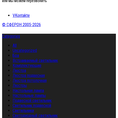
или мы можем перезвонить
VKontakte
© СФЕРОН 2005-2026
Categories
All
Uncategorized
Бра
Встраиваемый светильник
Комплектующие
Люстра
Люстра подвесная
Люстра потолочная
Люстры
Настольная лампа
Настольные лампы
Подвесной светильник
Светильник подвесной
Светильники
Светодиодный светильник