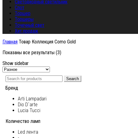
Светодиодный светильник
Спот
Торшер
Торшеры
Точечный свет
Хит продаж
Главная
Товар Коллекция
Como Gold
Показаны все результаты (3)
Show sidebar
Search
Бренд
Arti Lampadari
Dio D`arte
Lucia Tucci
Количество ламп
Led лента
-