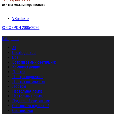
или мы можем перезвонить
VKontakte
© СФЕРОН 2005-2026
Categories
All
Uncategorized
Бра
Встраиваемый светильник
Комплектующие
Люстра
Люстра подвесная
Люстра потолочная
Люстры
Настольная лампа
Настольные лампы
Подвесной светильник
Светильник подвесной
Светильники