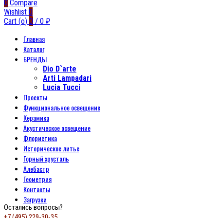
0
Compare
Wishlist
0
Cart (
o
)
0
/
0
₽
Главная
Каталог
БРЕНДЫ
Dio D`arte
Arti Lampadari
Lucia Tucci
Проекты
Функциональное освещение
Керамика
Акустическое освещение
Флористика
Историческое литье
Горный хрусталь
Алебастр
Геометрия
Контакты
Загрузки
Остались вопросы?
+7 (495) 229-30-35