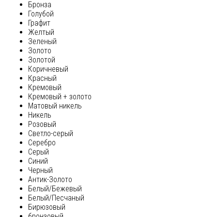
Бронза
Голубой
Графит
Желтый
Зеленый
Золото
Золотой
Коричневый
Красный
Кремовый
Кремовый + золото
Матовый никель
Никель
Розовый
Светло-серый
Серебро
Серый
Синий
Черный
Антик-Золото
Белый/Бежевый
Белый/Песчаный
Бирюзовый
бронзовый