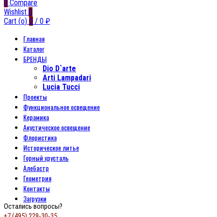
0
Compare
Wishlist
0
Cart (
o
)
0
/
0
₽
Главная
Каталог
БРЕНДЫ
Dio D`arte
Arti Lampadari
Lucia Tucci
Проекты
Функциональное освещение
Керамика
Акустическое освещение
Флористика
Историческое литье
Горный хрусталь
Алебастр
Геометрия
Контакты
Загрузки
Остались вопросы?
+7 (495) 229-30-35