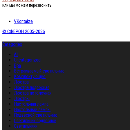
или мы можем перезвонить
VKontakte
© СФЕРОН 2005-2026
Categories
All
Uncategorized
Бра
Встраиваемый светильник
Комплектующие
Люстра
Люстра подвесная
Люстра потолочная
Люстры
Настольная лампа
Настольные лампы
Подвесной светильник
Светильник подвесной
Светильники