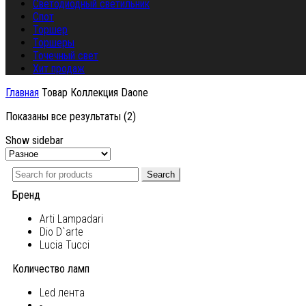
Светодиодный светильник
Спот
Торшер
Торшеры
Точечный свет
Хит продаж
Главная
Товар Коллекция
Daone
Показаны все результаты (2)
Show sidebar
Search
Бренд
Arti Lampadari
Dio D`arte
Lucia Tucci
Количество ламп
Led лента
-