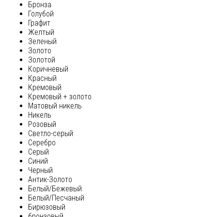
Бронза
Голубой
Графит
Желтый
Зеленый
Золото
Золотой
Коричневый
Красный
Кремовый
Кремовый + золото
Матовый никель
Никель
Розовый
Светло-серый
Серебро
Серый
Синий
Черный
Антик-Золото
Белый/Бежевый
Белый/Песчаный
Бирюзовый
бронзовый