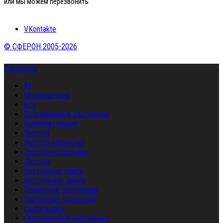
или мы можем перезвонить
VKontakte
© СФЕРОН 2005-2026
Categories
All
Uncategorized
Бра
Встраиваемый светильник
Комплектующие
Люстра
Люстра подвесная
Люстра потолочная
Люстры
Настольная лампа
Настольные лампы
Подвесной светильник
Светильник подвесной
Светильники
Светодиодный светильник