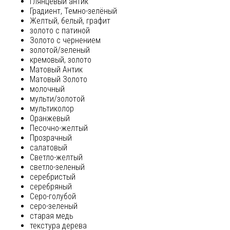
глянцевый антик
Градиент, Темно-зелёный
Желтый, белый, графит
золото с патиной
Золото с чернением
золотой/зеленый
кремовый, золото
Матовый Антик
Матовый Золото
молочный
мульти/золотой
мультиколор
Оранжевый
Песочно-желтый
Прозрачный
салатовый
Светло-желтый
светло-зеленый
серебристый
серебряный
Серо-голубой
серо-зеленый
старая медь
текстура дерева