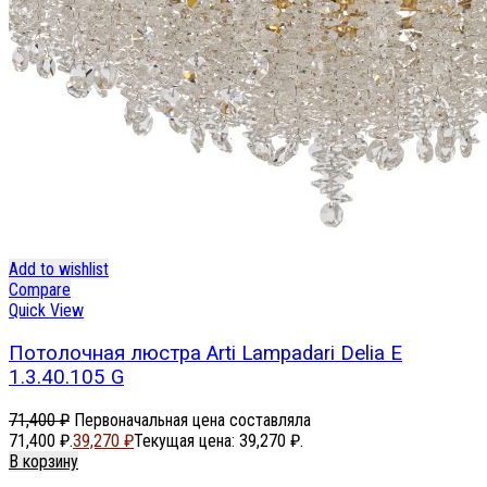
Add to wishlist
Compare
Quick View
Потолочная люстра Arti Lampadari Delia E
1.3.40.105 G
71,400
₽
Первоначальная цена составляла
71,400 ₽.
39,270
₽
Текущая цена: 39,270 ₽.
В корзину