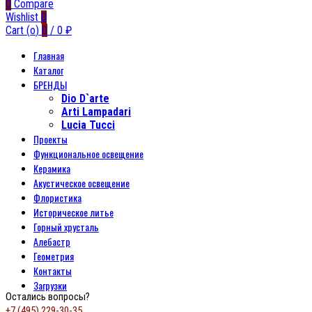
0
Compare
Wishlist
0
Cart (
o
)
0
/
0
₽
Главная
Каталог
БРЕНДЫ
Dio D`arte
Arti Lampadari
Lucia Tucci
Проекты
Функциональное освещение
Керамика
Акустическое освещение
Флористика
Историческое литье
Горный хрусталь
Алебастр
Геометрия
Контакты
Загрузки
Остались вопросы?
+7 (495) 229-30-35