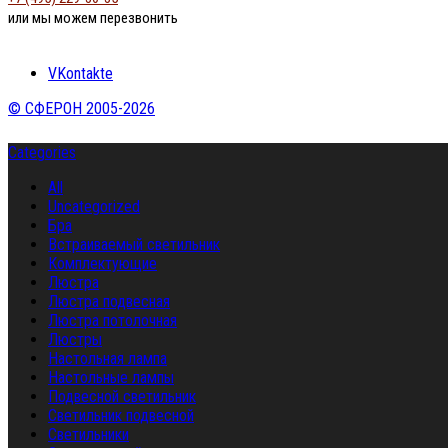
или мы можем перезвонить
VKontakte
© СФЕРОН 2005-2026
Categories
All
Uncategorized
Бра
Встраиваемый светильник
Комплектующие
Люстра
Люстра подвесная
Люстра потолочная
Люстры
Настольная лампа
Настольные лампы
Подвесной светильник
Светильник подвесной
Светильники