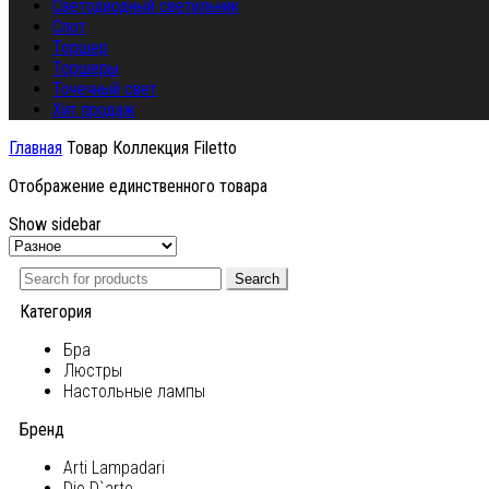
Светодиодный светильник
Спот
Торшер
Торшеры
Точечный свет
Хит продаж
Главная
Товар Коллекция
Filetto
Отображение единственного товара
Show sidebar
Search
Категория
Бра
Люстры
Настольные лампы
Бренд
Arti Lampadari
Dio D`arte