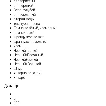
серебристый
серебряный
Серо-голубой
серо-зеленый
старая медь
текстура дерева
Темно-зелёный, кремовый
Тёмно-серый
Французкое золото
французское золото
хром
Черный, Белый
Черный/Песчаный
Черный+Белый
Черный+Золотой
Шнур
янтарно-золотой
Янтарь
Диаметр
-
70
100