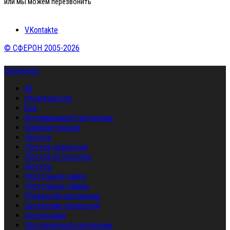
или мы можем перезвонить
VKontakte
© СФЕРОН 2005-2026
Categories
All
Uncategorized
Бра
Встраиваемый светильник
Комплектующие
Люстра
Люстра подвесная
Люстра потолочная
Люстры
Настольная лампа
Настольные лампы
Подвесной светильник
Светильник подвесной
Светильники
Светодиодный светильник