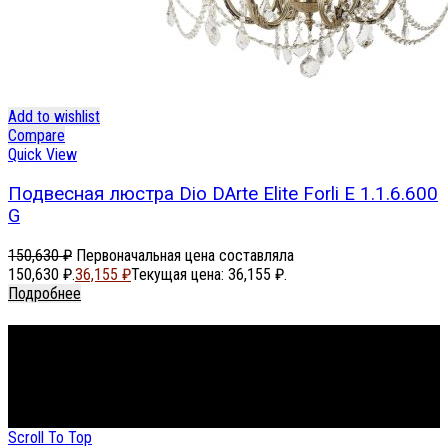
Add to wishlist
Compare
Quick View
Подвесная люстра Dio DArte Elite Forli E 1.1.6.600
G
150,630
₽
Первоначальная цена составляла
150,630 ₽.
36,155
₽
Текущая цена: 36,155 ₽.
Подробнее
Footer Menu
About The Store
© СФЕРОН 2005-2025
Scroll To Top