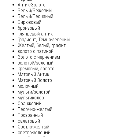
Антик-Золото
Белый/Бежевый
Белый/Песчаный
Бирюзовый
бронзовый
глянцевый антик
Градиент, Темно-зелёный
Желтый, белый, графит
золото с патиной
Золото с чернением
золотой/зеленый
кремовый, золото
Матовый Антик
Матовый Золото
молочный
мульти/золотой
мультиколор
Оранжевый
Песочно-желтый
Прозрачный
салатовый
Светло-желтый
светло-зеленый