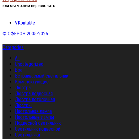
или мы можем перезвонить
VKontakte
© СФЕРОН 2005-2026
Categories
All
Uncategorized
Бра
Встраиваемый светильник
Комплектующие
Люстра
Люстра подвесная
Люстра потолочная
Люстры
Настольная лампа
Настольные лампы
Подвесной светильник
Светильник подвесной
Светильники