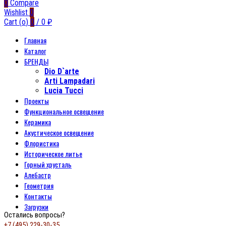
0
Compare
Wishlist
0
Cart (
o
)
0
/
0
₽
Главная
Каталог
БРЕНДЫ
Dio D`arte
Arti Lampadari
Lucia Tucci
Проекты
Функциональное освещение
Керамика
Акустическое освещение
Флористика
Историческое литье
Горный хрусталь
Алебастр
Геометрия
Контакты
Загрузки
Остались вопросы?
+7 (495) 229-30-35