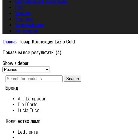
Светодиодный светильник
Спот
Торшер
Торшеры
Точечный свет
Хит продаж
Главная
Товар Коллекция
Lazio Gold
Показаны все результаты (4)
Show sidebar
Search
Бренд
Arti Lampadari
Dio D`arte
Lucia Tucci
Количество ламп
Led лента
-