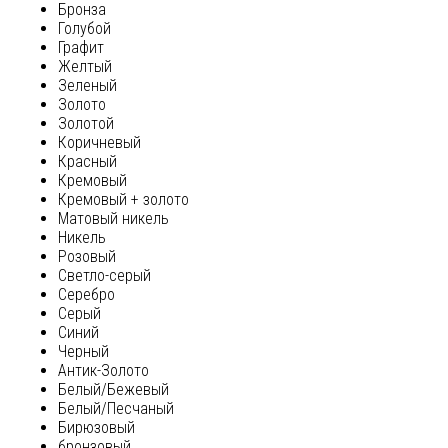
Бронза
Голубой
Графит
Желтый
Зеленый
Золото
Золотой
Коричневый
Красный
Кремовый
Кремовый + золото
Матовый никель
Никель
Розовый
Светло-серый
Серебро
Серый
Синий
Черный
Антик-Золото
Белый/Бежевый
Белый/Песчаный
Бирюзовый
бронзовый