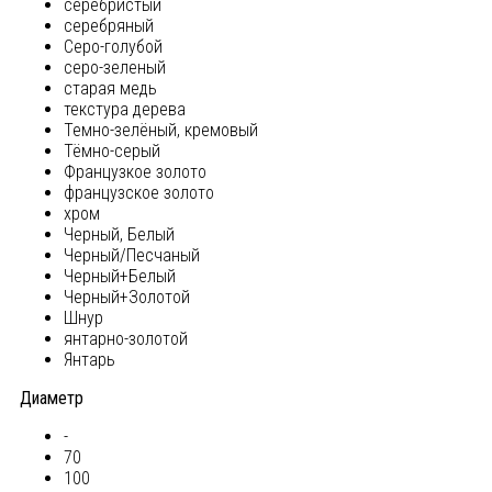
серебристый
серебряный
Серо-голубой
серо-зеленый
старая медь
текстура дерева
Темно-зелёный, кремовый
Тёмно-серый
Французкое золото
французское золото
хром
Черный, Белый
Черный/Песчаный
Черный+Белый
Черный+Золотой
Шнур
янтарно-золотой
Янтарь
Диаметр
-
70
100