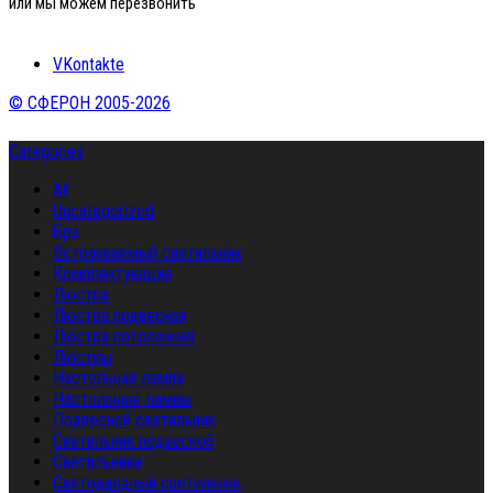
или мы можем перезвонить
VKontakte
© СФЕРОН 2005-2026
Categories
All
Uncategorized
Бра
Встраиваемый светильник
Комплектующие
Люстра
Люстра подвесная
Люстра потолочная
Люстры
Настольная лампа
Настольные лампы
Подвесной светильник
Светильник подвесной
Светильники
Светодиодный светильник