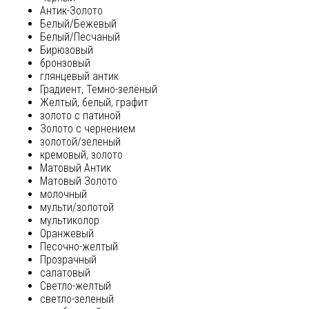
Антик-Золото
Белый/Бежевый
Белый/Песчаный
Бирюзовый
бронзовый
глянцевый антик
Градиент, Темно-зелёный
Желтый, белый, графит
золото с патиной
Золото с чернением
золотой/зеленый
кремовый, золото
Матовый Антик
Матовый Золото
молочный
мульти/золотой
мультиколор
Оранжевый
Песочно-желтый
Прозрачный
салатовый
Светло-желтый
светло-зеленый