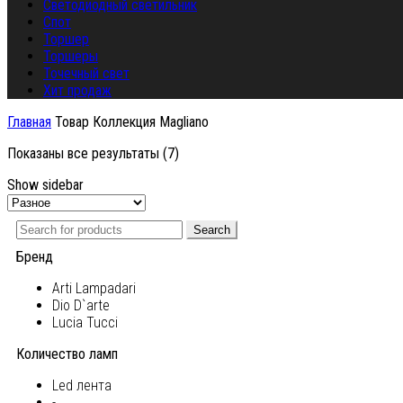
Светодиодный светильник
Спот
Торшер
Торшеры
Точечный свет
Хит продаж
Главная
Товар Коллекция
Magliano
Показаны все результаты (7)
Show sidebar
Search
Бренд
Arti Lampadari
Dio D`arte
Lucia Tucci
Количество ламп
Led лента
-