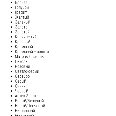
Бронза
Голубой
Графит
Желтый
Зеленый
Золото
Золотой
Коричневый
Красный
Кремовый
Кремовый + золото
Матовый никель
Никель
Розовый
Светло-серый
Серебро
Серый
Синий
Черный
Антик-Золото
Белый/Бежевый
Белый/Песчаный
Бирюзовый
бронзовый