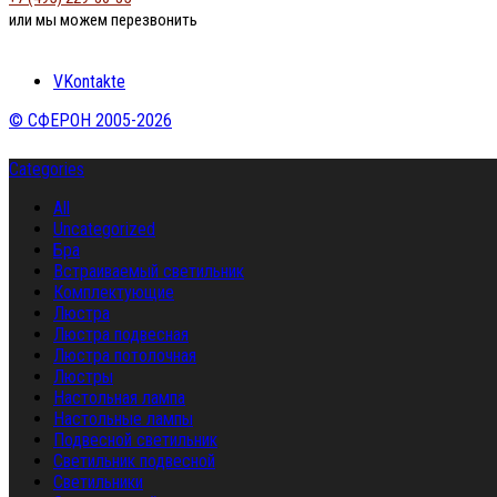
или мы можем перезвонить
VKontakte
© СФЕРОН 2005-2026
Categories
All
Uncategorized
Бра
Встраиваемый светильник
Комплектующие
Люстра
Люстра подвесная
Люстра потолочная
Люстры
Настольная лампа
Настольные лампы
Подвесной светильник
Светильник подвесной
Светильники