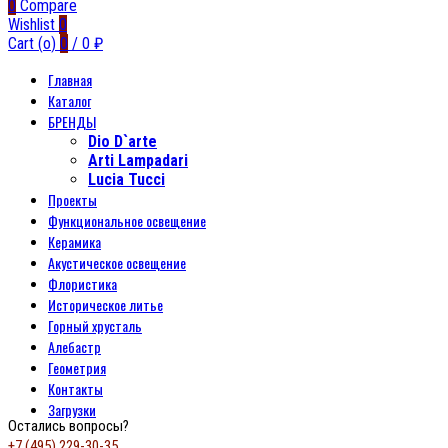
0
Compare
Wishlist
0
Cart (
o
)
0
/
0
₽
Главная
Каталог
БРЕНДЫ
Dio D`arte
Arti Lampadari
Lucia Tucci
Проекты
Функциональное освещение
Керамика
Акустическое освещение
Флористика
Историческое литье
Горный хрусталь
Алебастр
Геометрия
Контакты
Загрузки
Остались вопросы?
+7 (495) 229-30-35