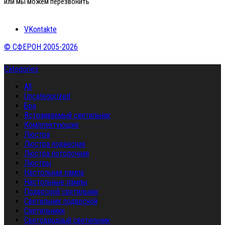
или мы можем перезвонить
VKontakte
© СФЕРОН 2005-2026
Categories
All
Uncategorized
Бра
Встраиваемый светильник
Комплектующие
Люстра
Люстра подвесная
Люстра потолочная
Люстры
Настольная лампа
Настольные лампы
Подвесной светильник
Светильник подвесной
Светильники
Светодиодный светильник