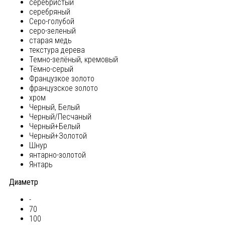
серебристый
серебряный
Серо-голубой
серо-зеленый
старая медь
текстура дерева
Темно-зелёный, кремовый
Тёмно-серый
Французкое золото
французское золото
хром
Черный, Белый
Черный/Песчаный
Черный+Белый
Черный+Золотой
Шнур
янтарно-золотой
Янтарь
Диаметр
-
70
100