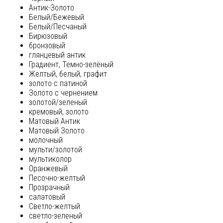
Антик-Золото
Белый/Бежевый
Белый/Песчаный
Бирюзовый
бронзовый
глянцевый антик
Градиент, Темно-зелёный
Желтый, белый, графит
золото с патиной
Золото с чернением
золотой/зеленый
кремовый, золото
Матовый Антик
Матовый Золото
молочный
мульти/золотой
мультиколор
Оранжевый
Песочно-желтый
Прозрачный
салатовый
Светло-желтый
светло-зеленый