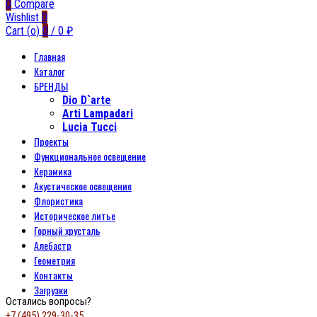
0
Compare
Wishlist
0
Cart (
o
)
0
/
0
₽
Главная
Каталог
БРЕНДЫ
Dio D`arte
Arti Lampadari
Lucia Tucci
Проекты
Функциональное освещение
Керамика
Акустическое освещение
Флористика
Историческое литье
Горный хрусталь
Алебастр
Геометрия
Контакты
Загрузки
Остались вопросы?
+7 (495) 229-30-35