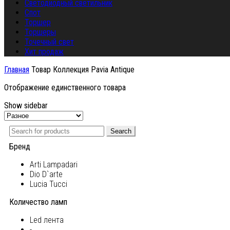
Светодиодный светильник
Спот
Торшер
Торшеры
Точечный свет
Хит продаж
Главная
Товар Коллекция
Pavia Antique
Отображение единственного товара
Show sidebar
Search
Бренд
Arti Lampadari
Dio D`arte
Lucia Tucci
Количество ламп
Led лента
-