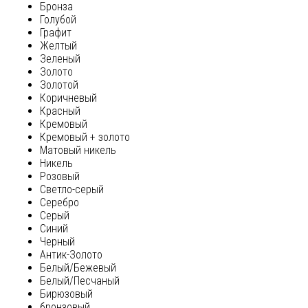
Бронза
Голубой
Графит
Желтый
Зеленый
Золото
Золотой
Коричневый
Красный
Кремовый
Кремовый + золото
Матовый никель
Никель
Розовый
Светло-серый
Серебро
Серый
Синий
Черный
Антик-Золото
Белый/Бежевый
Белый/Песчаный
Бирюзовый
бронзовый