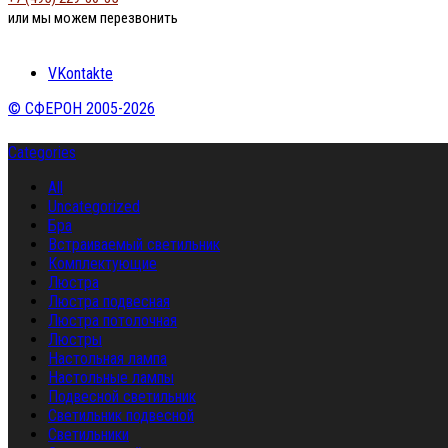
или мы можем перезвонить
VKontakte
© СФЕРОН 2005-2026
Categories
All
Uncategorized
Бра
Встраиваемый светильник
Комплектующие
Люстра
Люстра подвесная
Люстра потолочная
Люстры
Настольная лампа
Настольные лампы
Подвесной светильник
Светильник подвесной
Светильники