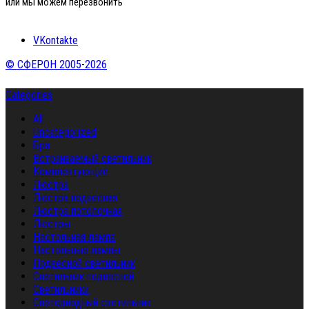
или мы можем перезвонить
VKontakte
© СФЕРОН 2005-2026
Categories
All
Uncategorized
Бра
Встраиваемый светильник
Комплектующие
Люстра
Люстра подвесная
Люстра потолочная
Люстры
Настольная лампа
Настольные лампы
Подвесной светильник
Светильник подвесной
Светильники
Светодиодный светильник