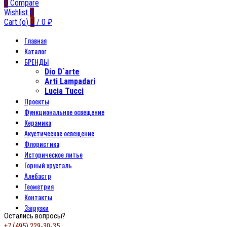
0
Compare
Wishlist
0
Cart (
o
)
0
/
0
₽
Главная
Каталог
БРЕНДЫ
Dio D`arte
Arti Lampadari
Lucia Tucci
Проекты
Функциональное освещение
Керамика
Акустическое освещение
Флористика
Историческое литье
Горный хрусталь
Алебастр
Геометрия
Контакты
Загрузки
Остались вопросы?
+7 (495) 229-30-35