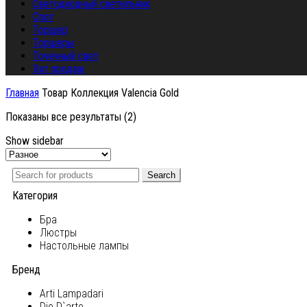
Светодиодный светильник
Спот
Торшер
Торшеры
Точечный свет
Хит продаж
Главная
Товар Коллекция
Valencia Gold
Показаны все результаты (2)
Show sidebar
Search
Категория
Бра
Люстры
Настольные лампы
Бренд
Arti Lampadari
Dio D`arte