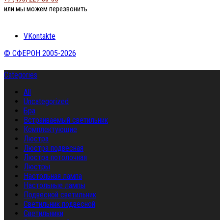
или мы можем перезвонить
VKontakte
© СФЕРОН 2005-2026
Categories
All
Uncategorized
Бра
Встраиваемый светильник
Комплектующие
Люстра
Люстра подвесная
Люстра потолочная
Люстры
Настольная лампа
Настольные лампы
Подвесной светильник
Светильник подвесной
Светильники