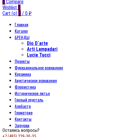
0
Compare
Wishlist
0
Cart (
o
)
0
/
0
₽
Главная
Каталог
БРЕНДЫ
Dio D`arte
Arti Lampadari
Lucia Tucci
Проекты
Функциональное освещение
Керамика
Акустическое освещение
Флористика
Историческое литье
Горный хрусталь
Алебастр
Геометрия
Контакты
Загрузки
Остались вопросы?
+7 (495) 229-30-35