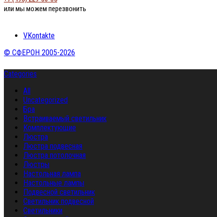
или мы можем перезвонить
VKontakte
© СФЕРОН 2005-2026
Categories
All
Uncategorized
Бра
Встраиваемый светильник
Комплектующие
Люстра
Люстра подвесная
Люстра потолочная
Люстры
Настольная лампа
Настольные лампы
Подвесной светильник
Светильник подвесной
Светильники