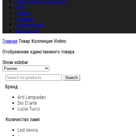
Светодиодный светильник
Спот
Торшер
Торшеры
Точечный свет
Хит продаж
Главная
Товар Коллекция
Violino
Отображение единственного товара
Show sidebar
Search
Бренд
Arti Lampadari
Dio D`arte
Lucia Tucci
Количество ламп
Led лента
-