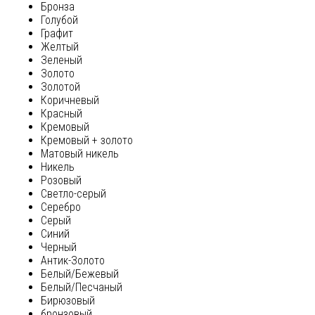
Бронза
Голубой
Графит
Желтый
Зеленый
Золото
Золотой
Коричневый
Красный
Кремовый
Кремовый + золото
Матовый никель
Никель
Розовый
Светло-серый
Серебро
Серый
Синий
Черный
Антик-Золото
Белый/Бежевый
Белый/Песчаный
Бирюзовый
бронзовый