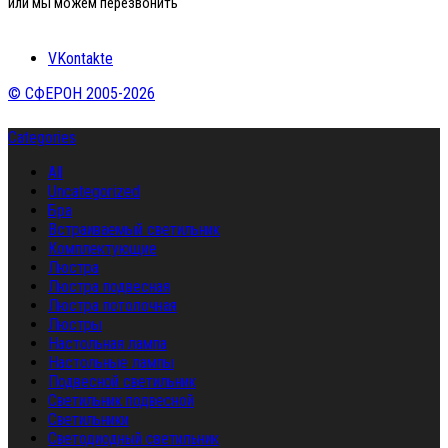
или мы можем перезвонить
VKontakte
© СФЕРОН 2005-2026
Categories
All
Uncategorized
Бра
Встраиваемый светильник
Комплектующие
Люстра
Люстра подвесная
Люстра потолочная
Люстры
Настольная лампа
Настольные лампы
Подвесной светильник
Светильник подвесной
Светильники
Светодиодный светильник