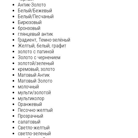
Антик-Золото
Белый/Бежевый
Белый/Песчаный
Бирюзовый
бронзовый
глянцевый антик
Градиент, Темно-зелёный
Желтый, белый, графит
золото с патиной
Золото с чернением
золотой/зеленый
кремовый, золото
Матовый Антик
Матовый Золото
молочный
мульти/золотой
мультиколор
Оранжевый
Песочно-желтый
Прозрачный
салатовый
Светло-желтый
светло-зеленый