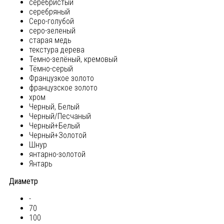
серебристый
серебряный
Серо-голубой
серо-зеленый
старая медь
текстура дерева
Темно-зелёный, кремовый
Тёмно-серый
Французкое золото
французское золото
хром
Черный, Белый
Черный/Песчаный
Черный+Белый
Черный+Золотой
Шнур
янтарно-золотой
Янтарь
Диаметр
-
70
100