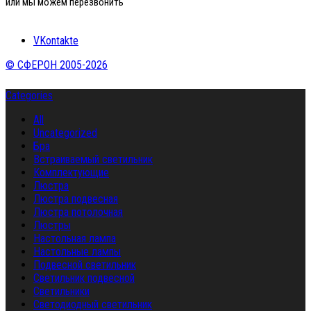
или мы можем перезвонить
VKontakte
© СФЕРОН 2005-2026
Categories
All
Uncategorized
Бра
Встраиваемый светильник
Комплектующие
Люстра
Люстра подвесная
Люстра потолочная
Люстры
Настольная лампа
Настольные лампы
Подвесной светильник
Светильник подвесной
Светильники
Светодиодный светильник