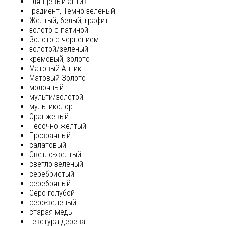
глянцевый антик
Градиент, Темно-зелёный
Желтый, белый, графит
золото с патиной
Золото с чернением
золотой/зеленый
кремовый, золото
Матовый Антик
Матовый Золото
молочный
мульти/золотой
мультиколор
Оранжевый
Песочно-желтый
Прозрачный
салатовый
Светло-желтый
светло-зеленый
серебристый
серебряный
Серо-голубой
серо-зеленый
старая медь
текстура дерева