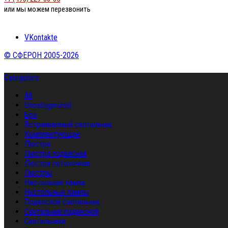
или мы можем перезвонить
VKontakte
© СФЕРОН 2005-2026
Categories
All
Uncategorized
Бра
Встраиваемый светильник
Комплектующие
Люстра
Люстра подвесная
Люстра потолочная
Люстры
Настольная лампа
Настольные лампы
Подвесной светильник
Светильник подвесной
Светильники