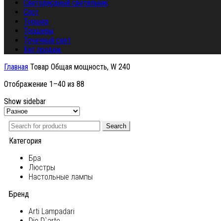
Светодиодный светильник
Спот
Торшер
Торшеры
Точечный свет
Хит продаж
Главная
Товар Общая мощность, W
240
Отображение 1–40 из 88
Show sidebar
Search
Категория
Бра
Люстры
Настольные лампы
Бренд
Arti Lampadari
Dio D`arte