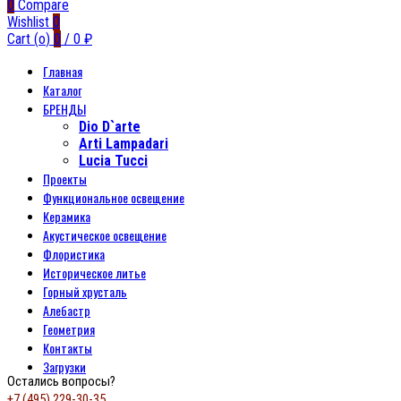
0
Compare
Wishlist
0
Cart (
o
)
0
/
0
₽
Главная
Каталог
БРЕНДЫ
Dio D`arte
Arti Lampadari
Lucia Tucci
Проекты
Функциональное освещение
Керамика
Акустическое освещение
Флористика
Историческое литье
Горный хрусталь
Алебастр
Геометрия
Контакты
Загрузки
Остались вопросы?
+7 (495) 229-30-35