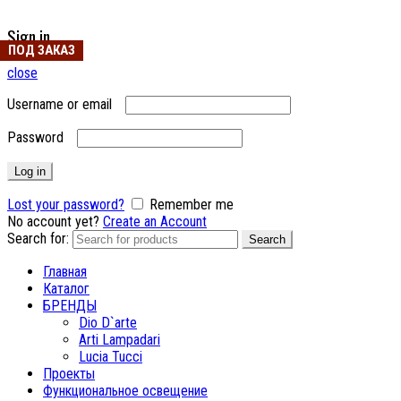
Sign in
ПОД ЗАКАЗ
ПОД ЗАКАЗ
ПОД ЗАКАЗ
ПОД ЗАКАЗ
ПОД ЗАКАЗ
close
Username or email
Password
Log in
Lost your password?
Remember me
No account yet?
Create an Account
Search for:
Search
Главная
Каталог
БРЕНДЫ
Dio D`arte
Arti Lampadari
Lucia Tucci
Проекты
Функциональное освещение