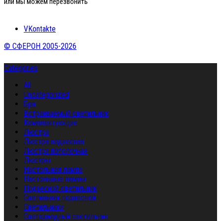
или мы можем перезвонить
VKontakte
© СФЕРОН 2005-2026
Categories
All
Uncategorized
Бра
Встраиваемый светильник
Комплектующие
Люстра
Люстра подвесная
Люстра потолочная
Люстры
Настольная лампа
Настольные лампы
Подвесной светильник
Светильник подвесной
Светильники
Светодиодный светильник