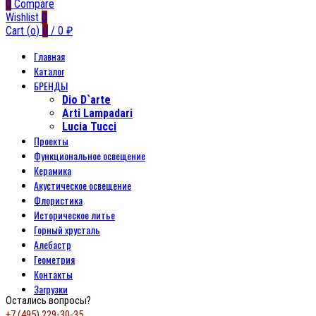
0
Compare
Wishlist
0
Cart (
o
)
0
/
0
₽
Главная
Каталог
БРЕНДЫ
Dio D`arte
Arti Lampadari
Lucia Tucci
Проекты
Функциональное освещение
Керамика
Акустическое освещение
Флористика
Историческое литье
Горный хрусталь
Алебастр
Геометрия
Контакты
Загрузки
Остались вопросы?
+7 (495) 229-30-35