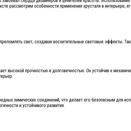
о завоевал сердца дизайнеров и ценителей красоты. Использование
ексте рассмотрим особенности применения хрусталя в интерьере, е
преломлять свет, создавая восхитительные световые эффекты. Так
дает высокой прочностью и долговечностью. Он устойчив к механич
терьер.
редных химических соединений, что делает его безопасным для ис
гичности и устойчивого развития.