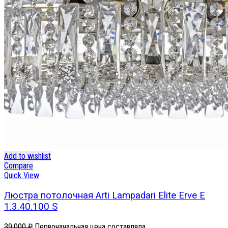
Add to wishlist
Compare
Quick View
Люстра потолочная Arti Lampadari Elite Erve E
1.3.40.100 S
39,000
₽
Первоначальная цена составляла