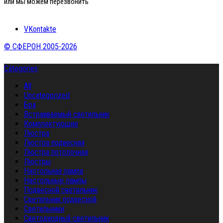
или мы можем перезвонить
VKontakte
© СФЕРОН 2005-2026
Categories
All
Uncategorized
Бра
Встраиваемый светильник
Комплектующие
Люстра
Люстра подвесная
Люстра потолочная
Люстры
Настольная лампа
Настольные лампы
Подвесной светильник
Светильник подвесной
Светильники
Светодиодный светильник