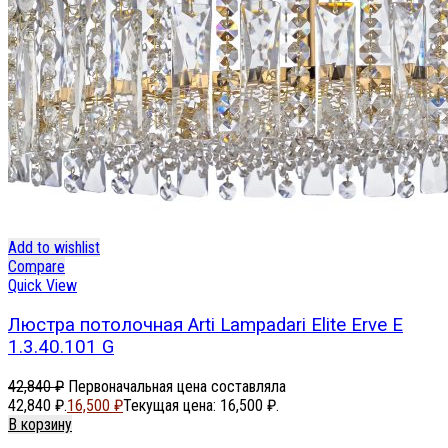
Add to wishlist
Compare
Quick View
Люстра потолочная Arti Lampadari Elite Erve E
1.3.40.101 G
42,840
₽
Первоначальная цена составляла
42,840 ₽.
16,500
₽
Текущая цена: 16,500 ₽.
В корзину