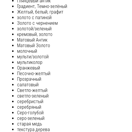
глянцевый антик
Градиент, Темно-зелёный
Желтый, белый, графит
золото с патиной
Золото с чернением
золотой/зеленый
кремовый, золото
Матовый Антик
Матовый Золото
молочный
мульти/золотой
мультиколор
Оранжевый
Песочно-желтый
Прозрачный
салатовый
Светло-желтый
светло-зеленый
серебристый
серебряный
Серо-голубой
серо-зеленый
старая медь
текстура дерева