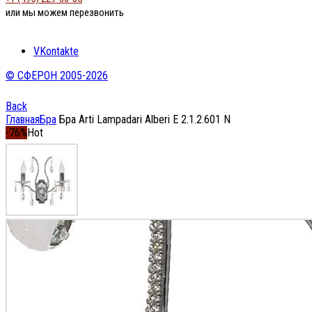
или мы можем перезвонить
VKontakte
© СФЕРОН 2005-2026
Back
Главная
Бра
Бра Arti Lampadari Alberi E 2.1.2.601 N
-76%
Hot