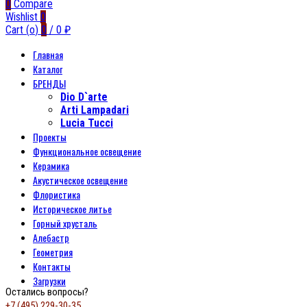
0
Compare
Wishlist
0
Cart (
o
)
0
/
0
₽
Главная
Каталог
БРЕНДЫ
Dio D`arte
Arti Lampadari
Lucia Tucci
Проекты
Функциональное освещение
Керамика
Акустическое освещение
Флористика
Историческое литье
Горный хрусталь
Алебастр
Геометрия
Контакты
Загрузки
Остались вопросы?
+7 (495) 229-30-35