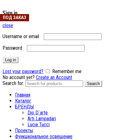
Sign in
ПОД ЗАКАЗ
ПОД ЗАКАЗ
ПОД ЗАКАЗ
close
Username or email
Password
Log in
Lost your password?
Remember me
No account yet?
Create an Account
Search for:
Search
Главная
Каталог
БРЕНДЫ
Dio D`arte
Arti Lampadari
Lucia Tucci
Проекты
Функциональное освещение