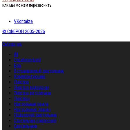
или мы можем перезвонить
VKontakte
© СФЕРОН 2005-2026
Categories
All
Uncategorized
Бра
Встраиваемый светильник
Комплектующие
Люстра
Люстра подвесная
Люстра потолочная
Люстры
Настольная лампа
Настольные лампы
Подвесной светильник
Светильник подвесной
Светильники