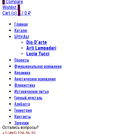
0
Compare
Wishlist
0
Cart (
o
)
0
/
0
₽
Главная
Каталог
БРЕНДЫ
Dio D`arte
Arti Lampadari
Lucia Tucci
Проекты
Функциональное освещение
Керамика
Акустическое освещение
Флористика
Историческое литье
Горный хрусталь
Алебастр
Геометрия
Контакты
Загрузки
Остались вопросы?
+7 (495) 229-30-35