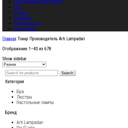
Светодиодный светильник
Спот
Торшер
Торшеры
Точечный свет
Хит продаж
Главная
Товар Производитель
Arti Lampadari
Отображение 1–40 из 678
Show sidebar
Search
Категория
Бра
Люстры
Настольные лампы
Бренд
Arti Lampadari
Dio D`arte