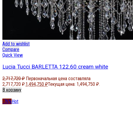
Add to wishlist
Compare
Quick View
Lucia Tucci BARLETTA 122.60 cream white
2,717,720
₽
Первоначальная цена составляла
2,717,720 ₽.
1,494,750
₽
Текущая цена: 1,494,750 ₽.
В корзину
-76%
Hot