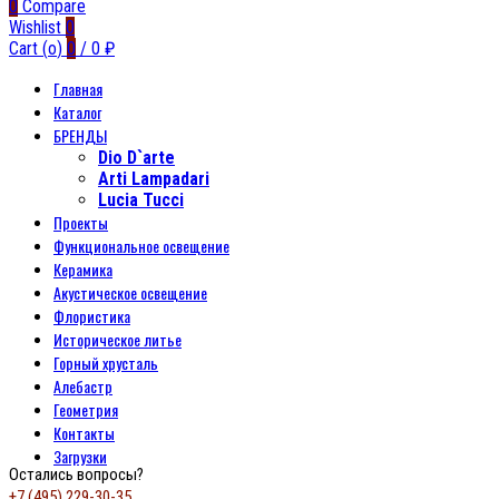
0
Compare
Wishlist
0
Cart (
o
)
0
/
0
₽
Главная
Каталог
БРЕНДЫ
Dio D`arte
Arti Lampadari
Lucia Tucci
Проекты
Функциональное освещение
Керамика
Акустическое освещение
Флористика
Историческое литье
Горный хрусталь
Алебастр
Геометрия
Контакты
Загрузки
Остались вопросы?
+7 (495) 229-30-35