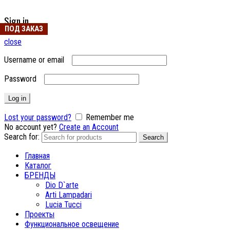
Sign in
ПОД ЗАКАЗ
ПОД ЗАКАЗ
ПОД ЗАКАЗ
ПОД ЗАКАЗ
ПОД ЗАКАЗ
ПОД ЗАКАЗ
ПОД ЗАКАЗ
ПОД ЗАКАЗ
ПОД ЗАКАЗ
close
Username or email
Password
Log in
Lost your password?
Remember me
No account yet?
Create an Account
Search for:
Search
Главная
Каталог
БРЕНДЫ
Dio D`arte
Arti Lampadari
Lucia Tucci
Проекты
Функциональное освещение