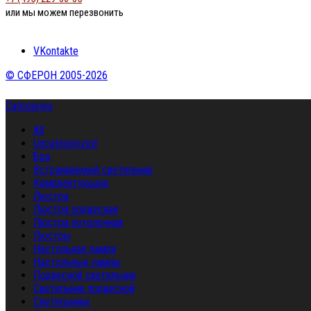
или мы можем перезвонить
VKontakte
© СФЕРОН 2005-2026
Categories
All
Uncategorized
Бра
Встраиваемый светильник
Комплектующие
Люстра
Люстра подвесная
Люстра потолочная
Люстры
Настольная лампа
Настольные лампы
Подвесной светильник
Светильник подвесной
Светильники