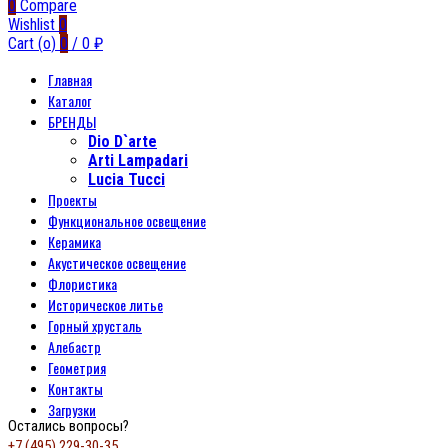
0
Compare
Wishlist
0
Cart (
o
)
0
/
0
₽
Главная
Каталог
БРЕНДЫ
Dio D`arte
Arti Lampadari
Lucia Tucci
Проекты
Функциональное освещение
Керамика
Акустическое освещение
Флористика
Историческое литье
Горный хрусталь
Алебастр
Геометрия
Контакты
Загрузки
Остались вопросы?
+7 (495) 229-30-35