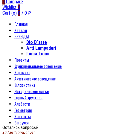
0
Compare
Wishlist
0
Cart (
o
)
0
/
0
₽
Главная
Каталог
БРЕНДЫ
Dio D`arte
Arti Lampadari
Lucia Tucci
Проекты
Функциональное освещение
Керамика
Акустическое освещение
Флористика
Историческое литье
Горный хрусталь
Алебастр
Геометрия
Контакты
Загрузки
Остались вопросы?
+7 (495) 229-30-35