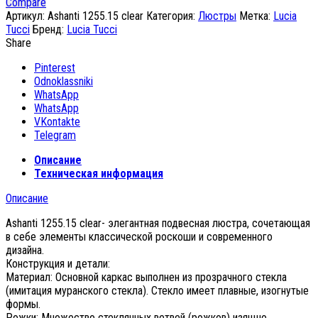
Compare
Артикул:
Ashanti 1255.15 clear
Категория:
Люстры
Метка:
Lucia
Tucci
Бренд:
Lucia Tucci
Share
Pinterest
Odnoklassniki
WhatsApp
WhatsApp
VKontakte
Telegram
Описание
Техническая информация
Описание
Ashanti 1255.15 clear- элегантная подвесная люстра, сочетающая
в себе элементы классической роскоши и современного
дизайна.
Конструкция и детали:
Материал: Основной каркас выполнен из прозрачного стекла
(имитация муранского стекла). Стекло имеет плавные, изогнутые
формы.
Рожки: Множество стеклянных ветвей (рожков) изящно