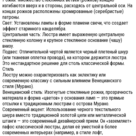
изгибаются вверх и в стороны, расходясь от центральной оси. На
концах рожков расположены хромированные (серебристые)
патроны.
Свет: Установлены лампы в форме пламени свечи, что создает
эффект старинного канделябра.
Центральная часть: Люстра имеет выраженную центральную
стеклянную колонну и крупное стеклянное основание (чашу)
внизу.
Подвес: Отличительной чертой является черный плетеный шнур
(или тканевая оплетка провода), на котором держится люстра.
Это нестандартное решение для столь классической формы.
Стиль
Люстру можно охарактеризовать как эклектику или
современную классику с сильным влиянием Венецианского
стиля (Мурано).
Венецианский стиль: Изогнутые стеклянные рожки, прозрачность
материала и форма «цветов» у основания ламп — это прямые
отсылки к традиционным люстрам с острова Мурано.
Современный акцент: Использование черного текстильного
шнура вместо традиционной золотой цепи или металлической
штанги — это современный дизайнерский прием. Он «заземляет»
пафос классической люстры, делая её уместной в более
современных интерьерах (например, в стиле лофт,