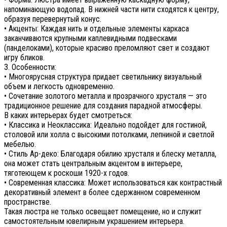
напоминающую водопад. В нижней части нити сходятся к центру,
образуя перевернутый конус.
• Акценты: Каждая нить и отдельные элементы каркаса
заканчиваются крупными каплевидными подвесками
(панделоками), которые красиво преломляют свет и создают
игру бликов.
3. Особенности:
• Многоярусная структура придает светильнику визуальный
объем и легкость одновременно.
• Сочетание золотого металла и прозрачного хрусталя — это
традиционное решение для создания парадной атмосферы.
В каких интерьерах будет смотреться:
• Классика и Неоклассика: Идеально подойдет для гостиной,
столовой или холла с высокими потолками, лепниной и светлой
мебелью.
• Стиль Ар-деко: Благодаря обилию хрусталя и блеску металла,
она может стать центральным акцентом в интерьере,
тяготеющем к роскоши 1920-х годов.
• Современная классика: Может использоваться как контрастный
декоративный элемент в более сдержанном современном
пространстве.
Такая люстра не только освещает помещение, но и служит
самостоятельным ювелирным украшением интерьера.