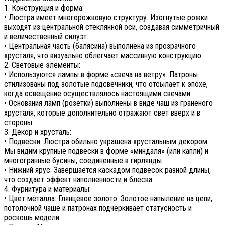
1. Конструкция и форма:
• Люстра имеет многорожковую структуру. Изогнутые рожки
выходят из центральной стеклянной оси, создавая симметричный
и величественный силуэт.
• Центральная часть (балясина) выполнена из прозрачного
хрусталя, что визуально облегчает массивную конструкцию.
2. Световые элементы:
• Используются лампы в форме «свеча на ветру». Патроны
стилизованы под золотые подсвечники, что отсылает к эпохе,
когда освещение осуществлялось настоящими свечами.
• Основания ламп (розетки) выполнены в виде чаш из граненого
хрусталя, которые дополнительно отражают свет вверх и в
стороны.
3. Декор и хрусталь:
• Подвески: Люстра обильно украшена хрустальным декором.
Мы видим крупные подвески в форме «миндаля» (или капли) и
многогранные бусины, соединенные в гирлянды.
• Нижний ярус: Завершается каскадом подвесок разной длины,
что создает эффект наполненности и блеска.
4. Фурнитура и материалы:
• Цвет металла: Глянцевое золото. Золотое напыление на цепи,
потолочной чаше и патронах подчеркивает статусность и
роскошь модели.