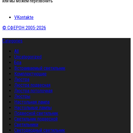
или мы можем перезвонить
VKontakte
© СФЕРОН 2005-2026
Categories
All
Uncategorized
Бра
Встраиваемый светильник
Комплектующие
Люстра
Люстра подвесная
Люстра потолочная
Люстры
Настольная лампа
Настольные лампы
Подвесной светильник
Светильник подвесной
Светильники
Светодиодный светильник