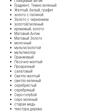
глянцевый антик
Градиент, Темно-зелёный
Желтый, белый, графит
золото с патиной
Золото с чернением
золотой/зеленый
кремовый, золото
Матовый Антик
Матовый Золото
молочный
мульти/золотой
мультиколор
Оранжевый
Песочно-желтый
Прозрачный
салатовый
Светло-желтый
светло-зеленый
серебристый
серебряный
Серо-голубой
серо-зеленый
старая медь
текстура дерева