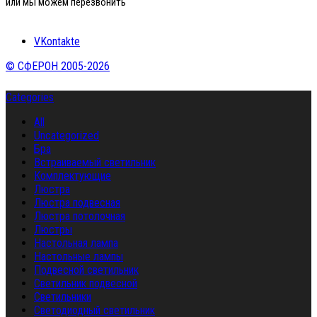
или мы можем перезвонить
VKontakte
© СФЕРОН 2005-2026
Categories
All
Uncategorized
Бра
Встраиваемый светильник
Комплектующие
Люстра
Люстра подвесная
Люстра потолочная
Люстры
Настольная лампа
Настольные лампы
Подвесной светильник
Светильник подвесной
Светильники
Светодиодный светильник