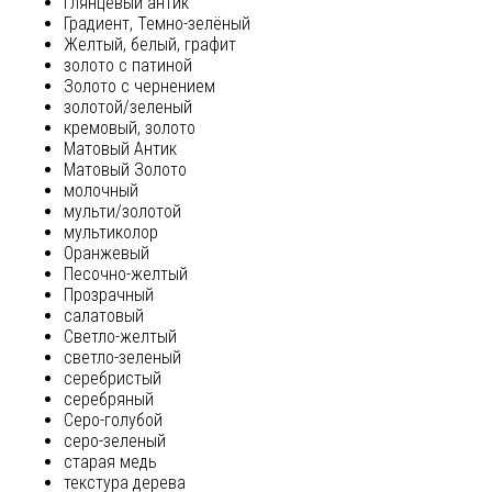
глянцевый антик
Градиент, Темно-зелёный
Желтый, белый, графит
золото с патиной
Золото с чернением
золотой/зеленый
кремовый, золото
Матовый Антик
Матовый Золото
молочный
мульти/золотой
мультиколор
Оранжевый
Песочно-желтый
Прозрачный
салатовый
Светло-желтый
светло-зеленый
серебристый
серебряный
Серо-голубой
серо-зеленый
старая медь
текстура дерева