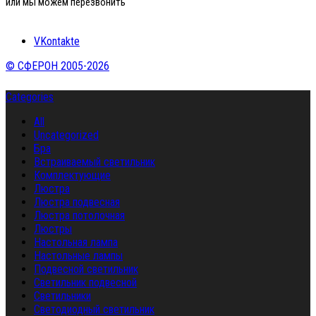
или мы можем перезвонить
VKontakte
© СФЕРОН 2005-2026
Categories
All
Uncategorized
Бра
Встраиваемый светильник
Комплектующие
Люстра
Люстра подвесная
Люстра потолочная
Люстры
Настольная лампа
Настольные лампы
Подвесной светильник
Светильник подвесной
Светильники
Светодиодный светильник