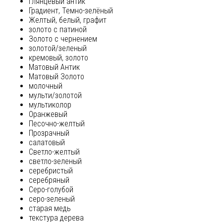
глянцевый антик
Градиент, Темно-зелёный
Желтый, белый, графит
золото с патиной
Золото с чернением
золотой/зеленый
кремовый, золото
Матовый Антик
Матовый Золото
молочный
мульти/золотой
мультиколор
Оранжевый
Песочно-желтый
Прозрачный
салатовый
Светло-желтый
светло-зеленый
серебристый
серебряный
Серо-голубой
серо-зеленый
старая медь
текстура дерева