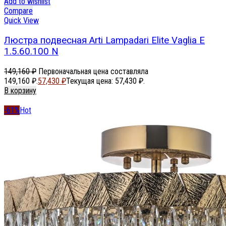
Add to wishlist
Compare
Quick View
Люстра подвесная Arti Lampadari Elite Vaglia E
1.5.60.100 N
149,160
₽
Первоначальная цена составляла
149,160 ₽.
57,430
₽
Текущая цена: 57,430 ₽.
В корзину
-61%
Hot