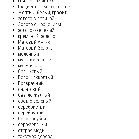
глянцевый антик
Градиент, Темно-зелёный
Желтый, белый, графит
золото с патиной
Золото с чернением
золотой/зеленый
кремовый, золото
Матовый Антик
Матовый Золото
молочный
мульти/золотой
мультиколор
Оранжевый
Песочно-желтый
Прозрачный
салатовый
Светло-желтый
светло-зеленый
серебристый
серебряный
Серо-голубой
серо-зеленый
старая медь
текстура дерева