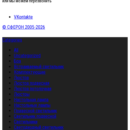
или мы можем перезвонить
VKontakte
© СФЕРОН 2005-2026
Categories
All
Uncategorized
Бра
Встраиваемый светильник
Комплектующие
Люстра
Люстра подвесная
Люстра потолочная
Люстры
Настольная лампа
Настольные лампы
Подвесной светильник
Светильник подвесной
Светильники
Светодиодный светильник