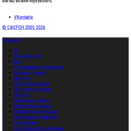
или мы можем перезвонить
VKontakte
© СФЕРОН 2005-2026
Categories
All
Uncategorized
Бра
Встраиваемый светильник
Комплектующие
Люстра
Люстра подвесная
Люстра потолочная
Люстры
Настольная лампа
Настольные лампы
Подвесной светильник
Светильник подвесной
Светильники
Светодиодный светильник