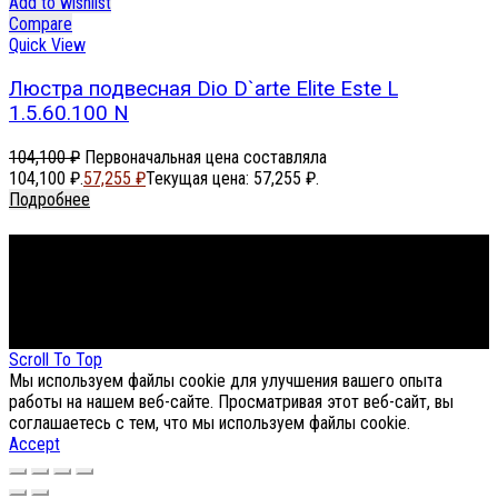
Add to wishlist
Compare
Quick View
Люстра подвесная Dio D`arte Elite Este L
1.5.60.100 N
104,100
₽
Первоначальная цена составляла
104,100 ₽.
57,255
₽
Текущая цена: 57,255 ₽.
Подробнее
Footer Menu
About The Store
© СФЕРОН 2005-2025
Scroll To Top
Мы используем файлы cookie для улучшения вашего опыта
работы на нашем веб-сайте. Просматривая этот веб-сайт, вы
соглашаетесь с тем, что мы используем файлы cookie.
Accept