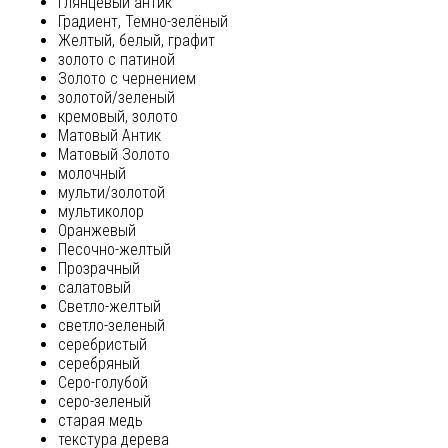
глянцевый антик
Градиент, Темно-зелёный
Желтый, белый, графит
золото с патиной
Золото с чернением
золотой/зеленый
кремовый, золото
Матовый Антик
Матовый Золото
молочный
мульти/золотой
мультиколор
Оранжевый
Песочно-желтый
Прозрачный
салатовый
Светло-желтый
светло-зеленый
серебристый
серебряный
Серо-голубой
серо-зеленый
старая медь
текстура дерева