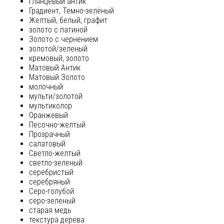
глянцевый антик
Градиент, Темно-зелёный
Желтый, белый, графит
золото с патиной
Золото с чернением
золотой/зеленый
кремовый, золото
Матовый Антик
Матовый Золото
молочный
мульти/золотой
мультиколор
Оранжевый
Песочно-желтый
Прозрачный
салатовый
Светло-желтый
светло-зеленый
серебристый
серебряный
Серо-голубой
серо-зеленый
старая медь
текстура дерева