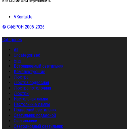
или мы можем перезвонить
VKontakte
© СФЕРОН 2005-2026
Categories
All
Uncategorized
Бра
Встраиваемый светильник
Комплектующие
Люстра
Люстра подвесная
Люстра потолочная
Люстры
Настольная лампа
Настольные лампы
Подвесной светильник
Светильник подвесной
Светильники
Светодиодный светильник