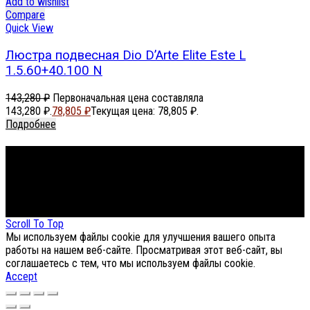
Add to wishlist
Compare
Quick View
Люстра подвесная Dio D’Arte Elite Este L
1.5.60+40.100 N
143,280
₽
Первоначальная цена составляла
143,280 ₽.
78,805
₽
Текущая цена: 78,805 ₽.
Подробнее
Footer Menu
About The Store
© СФЕРОН 2005-2025
Scroll To Top
Мы используем файлы cookie для улучшения вашего опыта
работы на нашем веб-сайте. Просматривая этот веб-сайт, вы
соглашаетесь с тем, что мы используем файлы cookie.
Accept