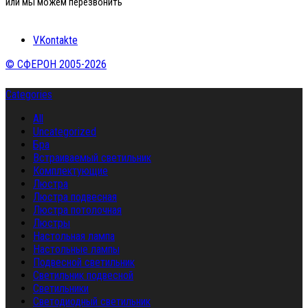
или мы можем перезвонить
VKontakte
© СФЕРОН 2005-2026
Categories
All
Uncategorized
Бра
Встраиваемый светильник
Комплектующие
Люстра
Люстра подвесная
Люстра потолочная
Люстры
Настольная лампа
Настольные лампы
Подвесной светильник
Светильник подвесной
Светильники
Светодиодный светильник