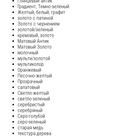
глянцевый антик
Градиент, Темно-зелёный
Желтый, белый, графит
золото с патиной
Золото с чернением
золотой/зеленый
кремовый, золото
Матовый Антик
Матовый Золото
молочный
мульти/золотой
мультиколор
Оранжевый
Песочно-желтый
Прозрачный
салатовый
Светло-желтый
светло-зеленый
серебристый
серебряный
Серо-голубой
серо-зеленый
старая медь
текстура дерева