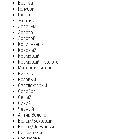
Бронза
Голубой
Графит
Желтый
Зеленый
Золото
Золотой
Коричневый
Красный
Кремовый
Кремовый + золото
Матовый никель
Никель
Розовый
Светло-серый
Серебро
Серый
Синий
Черный
Антик-Золото
Белый/Бежевый
Белый/Песчаный
Бирюзовый
бронзовый