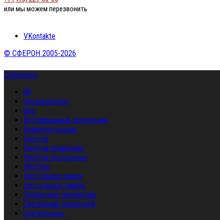
или мы можем перезвонить
VKontakte
© СФЕРОН 2005-2026
Categories
All
Uncategorized
Бра
Встраиваемый светильник
Комплектующие
Люстра
Люстра подвесная
Люстра потолочная
Люстры
Настольная лампа
Настольные лампы
Подвесной светильник
Светильник подвесной
Светильники