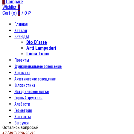
0
Compare
Wishlist
0
Cart (
o
)
0
/
0
₽
Главная
Каталог
БРЕНДЫ
Dio D`arte
Arti Lampadari
Lucia Tucci
Проекты
Функциональное освещение
Керамика
Акустическое освещение
Флористика
Историческое литье
Горный хрусталь
Алебастр
Геометрия
Контакты
Загрузки
Остались вопросы?
+7 (495) 229-30-35