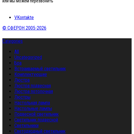
или мы можем перезвонить
VKontakte
© СФЕРОН 2005-2026
Categories
All
Uncategorized
Бра
Встраиваемый светильник
Комплектующие
Люстра
Люстра подвесная
Люстра потолочная
Люстры
Настольная лампа
Настольные лампы
Подвесной светильник
Светильник подвесной
Светильники
Светодиодный светильник