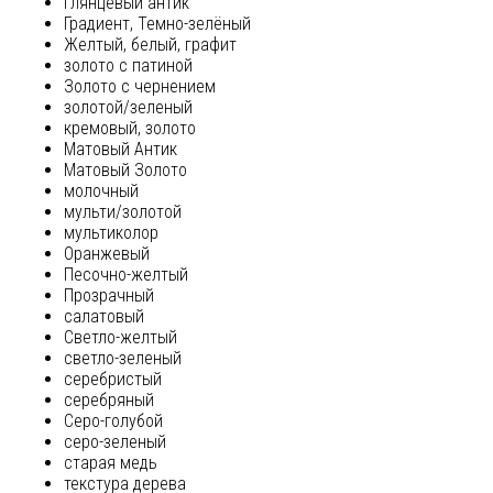
глянцевый антик
Градиент, Темно-зелёный
Желтый, белый, графит
золото с патиной
Золото с чернением
золотой/зеленый
кремовый, золото
Матовый Антик
Матовый Золото
молочный
мульти/золотой
мультиколор
Оранжевый
Песочно-желтый
Прозрачный
салатовый
Светло-желтый
светло-зеленый
серебристый
серебряный
Серо-голубой
серо-зеленый
старая медь
текстура дерева