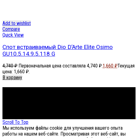
Add to wishlist
Compare
Quick View
Спот встраиваемый Dio D’Arte Elite Osimo
GU10.5.14.9.5.118 G
4,740
₽
Первоначальная цена составляла 4,740 ₽.
1,660
₽
Текущая
цена: 1,660 ₽.
В корзину
Footer Menu
About The Store
© СФЕРОН 2005-2025
Scroll To Top
Мы используем файлы cookie для улучшения вашего опыта
работы на нашем веб-сайте. Просматривая этот веб-сайт, вы